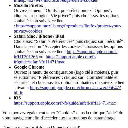
fr/help/4027947/microsoft-edge-delete-cookies
Mozilla Firefox
Ouvrez le menu "Outils", puis sélectionnez "Options";
cliquez sur l'onglet "Vie privée" puis choisissez les options
souhaitées ou suivez ce lien
:
https://support.mozilla.org/fr/products/firefox/protect-your-
privacy/cookies
Safari Mac / iPhone / iPad
Choisissez "Safari > Préférences" puis cliquez sur "Sécurité" ;
Dans la section "Accepter les cookies" choisissez les options
souhaitées ou suivez ce lien :
https://support.apple.com/fr-
fr/HT201265
ou
https://support.apple.com/fr-
fr/guide/safari/sfri11471/mac
Google Chrome
Ouvrez le menu de configuration (logo clé à molette), puis
sélectionnez "Préférences"; cliquez sur "Confidentialité et
sécurité", et choisissez les options souhaitées ou suivez le lien
suivant :
https://support.google.com/chrome/answer/95647?
hl=fr
iOS
https://support.apple.com/fr-fr/guide/safari/sfri11471/mac
Vous pouvez également taper "Cookies" dans la rubrique "aide" de
votre navigateur afin d'accéder aux instructions de paramétrage.
Domain menu for Brioche Dorée fr (social)