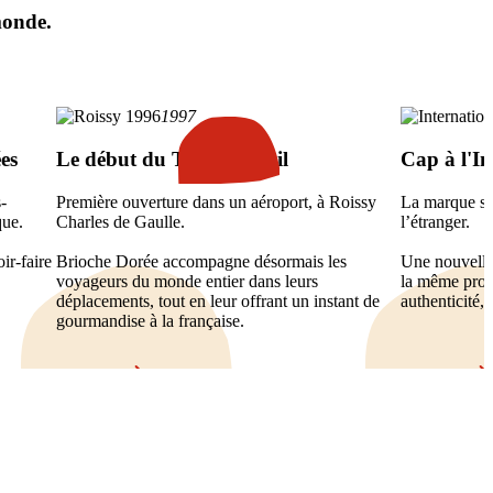
monde.
1997
es
Le début du Travel Retail
Cap à l'In
-
Première ouverture dans un aéroport, à Roissy
La marque s’e
que.
Charles de Gaulle.
l’étranger.
ir-faire
Brioche Dorée accompagne désormais les
Une nouvelle 
voyageurs du monde entier dans leurs
la même prome
déplacements, tout en leur offrant un instant de
authenticité,
gourmandise à la française.